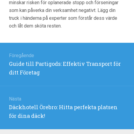
minskar risken för oplanerade stopp och förseningar
som kan påverka din verksamhet negativt. Lägg din
truck i händerna på experter som förstår dess värde
och låt dem sköta resten.
Inläggsnavigering
Föregående
:
Guide till Partigods: Effektiv Transport för
ditt Företag
Nästa
:
Däckhotell Örebro: Hitta perfekta platsen
för dina däck!